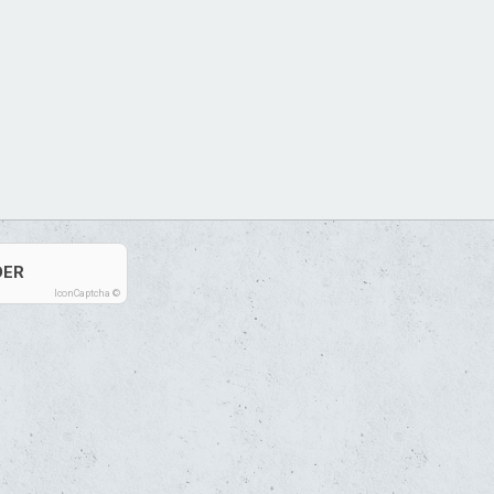
DER
IconCaptcha ©